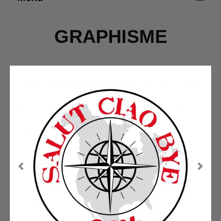
PORTFOLIOS
GRAPHISME
GRAPHISME
PHOTOS COMMERCIALES
PORTRAITS
PHOTOS NATURE
VIDÉO
PROJETS PERSONNELS
PRÉSENTATION
MON CHEMINEMENT
MES COMPÉTENCES